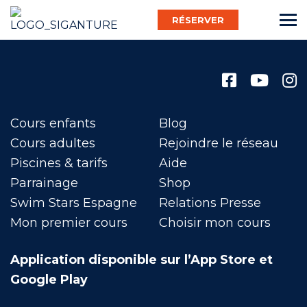
RÉSERVER
Français
Cours enfants
Blog
Bébé Nageur
Cours adultes
Rejoindre le réseau
Piscines & tarifs
Aide
Parrainage
Shop
Enfant
Swim Stars Espagne
Relations Presse
Mon premier cours
Choisir mon cours
Adulte
Application disponible sur l’App Store et
Google Play
Activ’