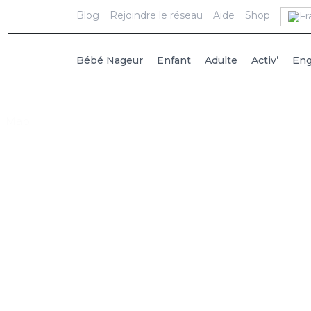
Blog
Rejoindre le réseau
Aide
Shop
Bébé Nageur
Enfant
Adulte
Activ’
En
Map