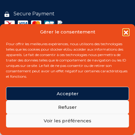
Secure Payment
Commitments
Gérer le consentement
Payment in 3 free installments
Pour offrir les meilleures expériences, nous utilisons des technologies
Buy & Book Online
telles que les cookies pour stocker et/ou accéder aux informations des
BOOK NOW
appareils. Le fait de consentir à ces technologies nous permettra de
traiter des données telles que le comportement de navigation ou les ID
Start whenever you like
uniques sur ce site. Le fait de ne pas consentir ou de retirer son
consentement peut avoir un effet négatif sur certaines caractéristiques
Customer service
et fonctions.
Accepter
My account
© 2026
Swim Stars | All rights reserved |
Legal
Refuser
Notice
|
Terms & Conditions
Voir les préférences
Blog