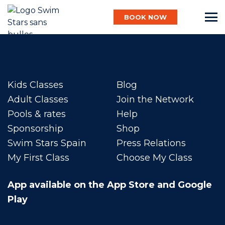
BOOK NOW
English
Kids Classes
Blog
Baby
Adult Classes
Join the Network
Pools & rates
Help
Sponsorship
Shop
Child
Swim Stars Spain
Press Relations
My First Class
Choose My Class
Adult
App available on the App Store and Google
Play
Aqua