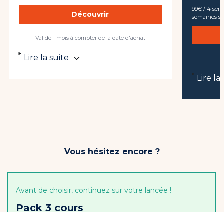
99€ / 4 sem
Découvrir
semaines s
Valide 1 mois à compter de la date d'achat
Lire la suite
Lire la
Vous hésitez encore ?
Avant de choisir, continuez sur votre lancée !
Pack 3 cours
3 cours pour continuer...de commencer à progresser !