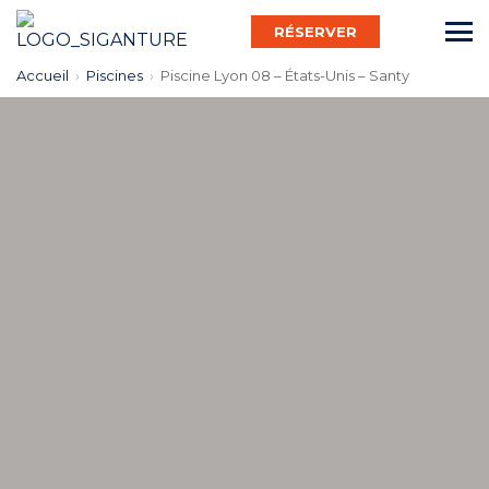
RÉSERVER
Accueil
›
Piscines
›
Piscine Lyon 08 – États-Unis – Santy
Français
Bébé Nageur
Enfant
Adulte
Activ’