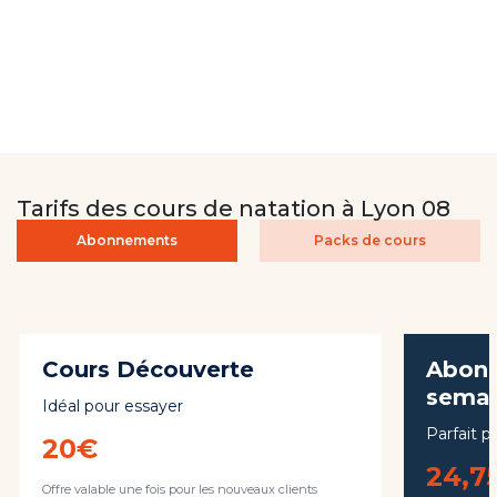
Consulter
Tarifs des cours de natation à Lyon 08
Abonnements
Packs de cours
Cours Découverte
Abonn
semai
Idéal pour essayer
Parfait p
20€
24,7
Offre valable une fois pour les nouveaux clients