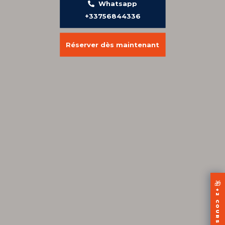
Whatsapp
+33756844336
Réserver dès maintenant
🎁
+2 COURS OFFERTS