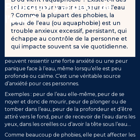
Pourquoi j'ai peur de
solutions pour vaincre sa peur de l’eau
Engagements
? Comme la plupart des phobies, la
l’eau ?
peur de l’eau (ou aquaphobie) est un
trouble anxieux excessif, persistant, qui
échappe au contrôle de la personne et
L’aquaphobie est une peur intense et irrationnelle
de l’eau qui peut aller de la simple appréhension à
qui impacte souvent sa vie quotidienne.
une panique totale. Les personnes aquaphobe
RÉSERVER
peuvent ressentir une forte anxiété ou une peur
panique face à l’eau, même lorsqu’elle est peu
profonde ou calme. C’est une véritable source
d’anxiété pour ces personnes.
Mon compte
Exemples : peur de l’eau elle-même, peur de se
noyer et donc de mourir, peur de plonger ou de
tomber dans l’eau, peur de la profondeur et d’être
attiré vers le fond, peur de recevoir de l’eau dans les
yeux, dans les oreilles ou d’avoir la tête sous l’eau…
Blog
Comme beaucoup de phobies, elle peut affecter les