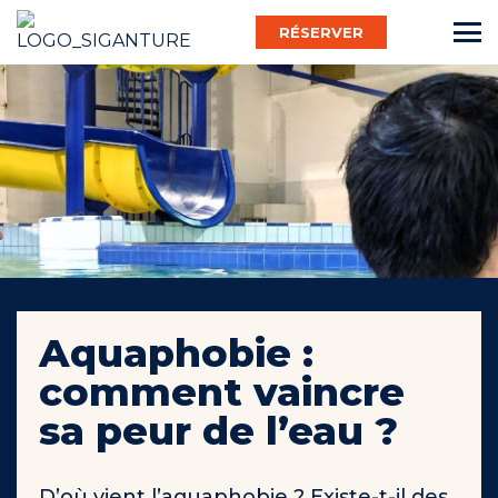
RÉSERVER
Français
Bébé Nageur
Enfant
Aquaphobie :
comment vaincre
Adulte
sa peur de l’eau ?​
Activ’
D’où vient l’aquaphobie ? Existe-t-il des