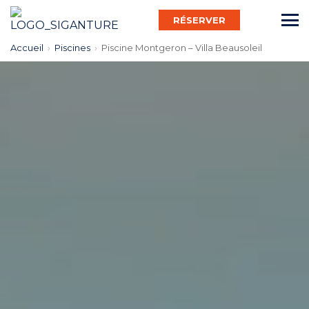
RÉSERVER
Accueil
›
Piscines
›
Piscine Montgeron – Villa Beausoleil
Français
Bébé Nageur
Enfant
Adulte
Activ’