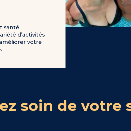
t santé
riété d’activités
améliorer votre
.
ez soin de votre 