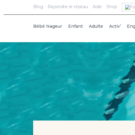
Blog
Rejoindre le réseau
Aide
Shop
Bébé Nageur
Enfant
Adulte
Activ’
En