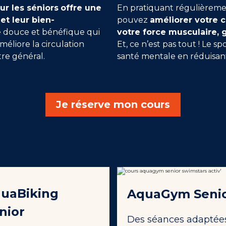
r les séniors
offre une
En pratiquant régulièremen
et leur bien-
pouvez
améliorer votre c
e douce et bénéfique qui
votre force musculaire, g
améliore la circulation
Et, ce n’est pas tout ! Le s
re général.
santé mentale en réduisant l
Je réserve mon cours
uaBiking
AquaGym Seni
nior
Des séances adaptée