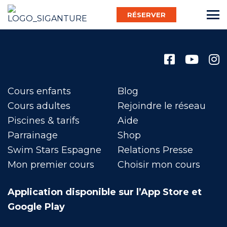
RÉSERVER
Français
Cours enfants
Blog
Bébé Nageur
Cours adultes
Rejoindre le réseau
Piscines & tarifs
Aide
Parrainage
Shop
Enfant
Swim Stars Espagne
Relations Presse
Mon premier cours
Choisir mon cours
Adulte
Application disponible sur l’App Store et
Google Play
Activ’