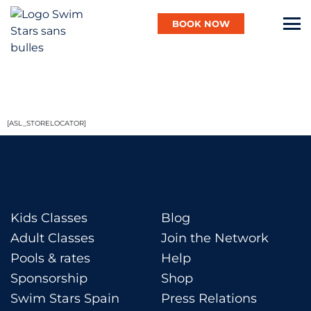
BOOK NOW
English
[ASL_STORELOCATOR]
Baby
Child
Kids Classes
Blog
Adult Classes
Join the Network
Adult
Pools & rates
Help
Sponsorship
Shop
Aqua
Swim Stars Spain
Press Relations