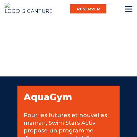
RÉSERVER
Français
Bébé Nageur
Enfant
AquaGym
Adulte
Pour les futures et nouvelles
maman, Swim Stars Activ'
Activ’
propose un programme