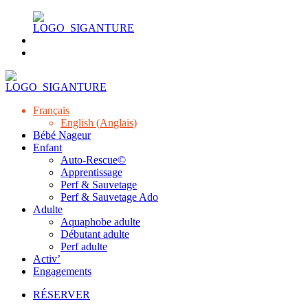
Français
English
(
Anglais
)
Bébé Nageur
Enfant
Auto-Rescue©
Apprentissage
Perf & Sauvetage
Perf & Sauvetage Ado
Adulte
Aquaphobe adulte
Débutant adulte
Perf adulte
Activ’
Engagements
RÉSERVER