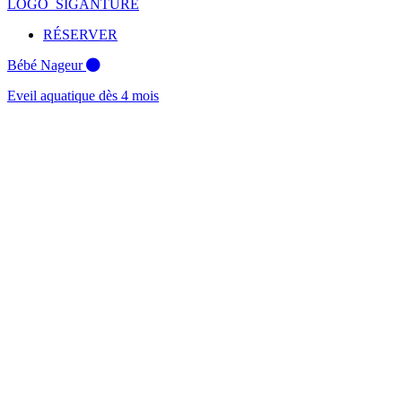
RÉSERVER
Bébé Nageur
Eveil aquatique dès 4 mois
Bébé Nageur
Dès 4 mois
Auto-Rescue®
Savoir se sauver dès 3 ans
Apprentissage
Savoir nager dès 5 ans
Perf & Sauvetage