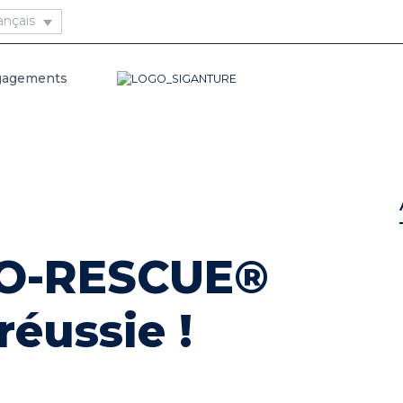
gagements
TO-RESCUE®
éussie !