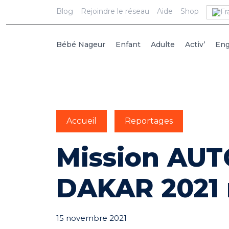
Blog
Rejoindre le réseau
Aide
Shop
Bébé Nageur
Enfant
Adulte
Activ’
En
Accueil
Reportages
Mission AU
DAKAR 2021 r
15 novembre 2021