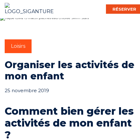
RÉSERVER
Français
Loisirs
Bébé Nageur
Organiser les activités de
mon enfant
Enfant
25 novembre 2019
Adulte
Comment bien gérer les
activités de mon enfant
Activ’
?