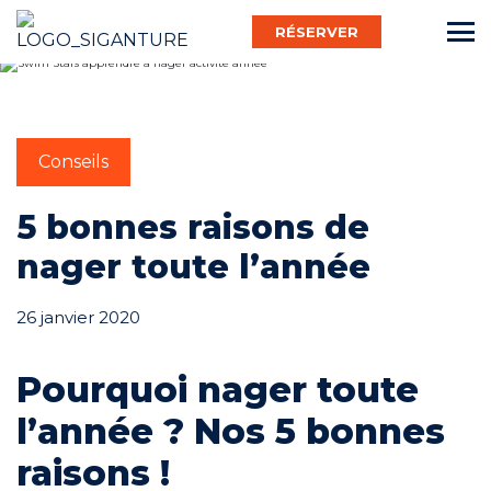
RÉSERVER
Français
Conseils
Bébé Nageur
5 bonnes raisons de
nager toute l’année
Enfant
26 janvier 2020
Adulte
Pourquoi nager toute
l’année ? Nos 5 bonnes
Activ’
raisons !