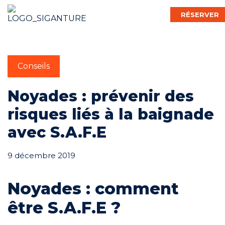
RÉSERVER
Français
Conseils
Noyades : prévenir des
Bébé Nageur
risques liés à la baignade
avec S.A.F.E
Enfant
9 décembre 2019
Adulte
Noyades : comment
être S.A.F.E ?
Activ’