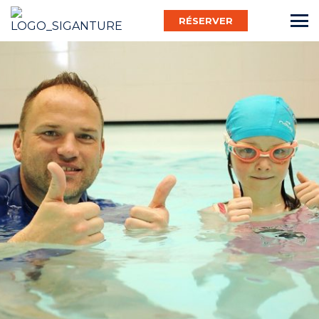
RÉSERVER
Français
Bébé Nageur
Enfant
Adulte
Activ’