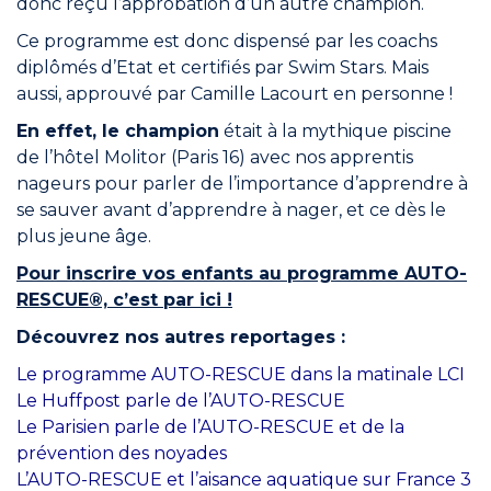
donc reçu l’approbation d’un autre champion.
Rejoindre le réseau
Ce programme est donc dispensé par les coachs
Aide
diplômés d’Etat et certifiés par Swim Stars. Mais
aussi, approuvé par Camille Lacourt en personne !
Shop
En effet, le champion
était à la mythique piscine
de l’hôtel Molitor (Paris 16) avec nos apprentis
nageurs pour parler de l’importance d’apprendre à
se sauver avant d’apprendre à nager, et ce dès le
plus jeune âge.
Pour inscrire vos enfants au programme AUTO-
RESCUE®, c’est par ici !
Découvrez nos autres reportages :
Le programme AUTO-RESCUE dans la matinale LCI
Le Huffpost parle de l’AUTO-RESCUE
Le Parisien parle de l’AUTO-RESCUE et de la
prévention des noyades
L’AUTO-RESCUE et l’aisance aquatique sur France 3