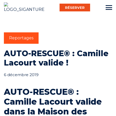
RÉSERVER
Français
Reportages
Bébé Nageur
AUTO-RESCUE® : Camille
Lacourt valide !
Enfant
6 décembre 2019
AUTO-RESCUE® :
Adulte
Camille Lacourt valide
Activ’
dans la Maison des