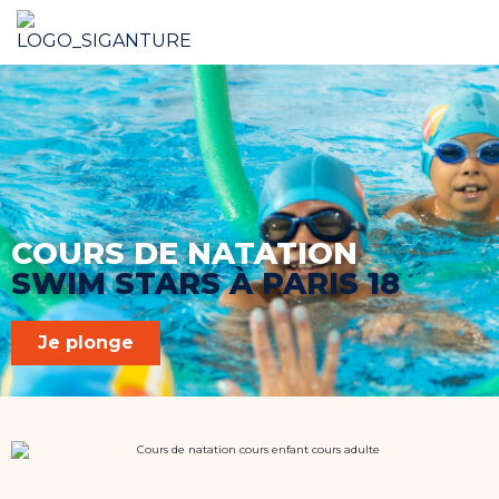
Français
COURS DE NATATION
SWIM STARS À PARIS 18
Je plonge