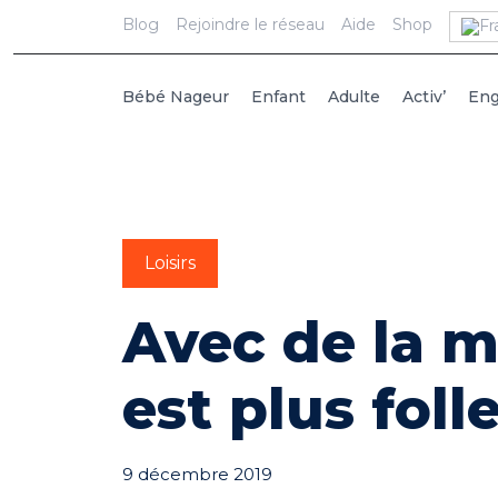
Blog
Rejoindre le réseau
Aide
Shop
Bébé Nageur
Enfant
Adulte
Activ’
En
Loisirs
Avec de la m
est plus foll
9 décembre 2019