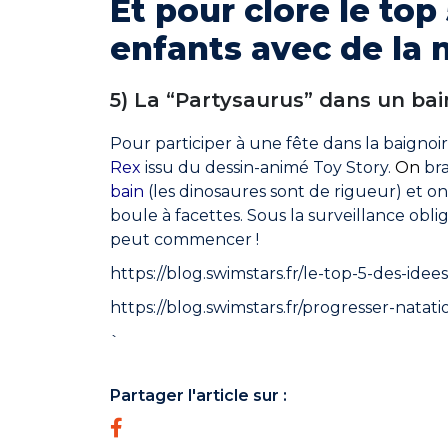
Et pour clore le top
enfants avec de la
5) La “Partysaurus” dans un bai
Pour participer à une fête dans la baignoi
Rex
issu du dessin-animé Toy Story.
O
n
bra
bain
(les dinosaures sont de rigueur) et on
boule à facettes. Sous la surveillance obli
peut commencer !
https://blog.swimstars.fr/le-top-5-des-ide
https://blog.swimstars.fr/progresser-natat
`
Partager l'article sur :