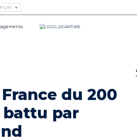
gagements
 France du 200
 battu par
and