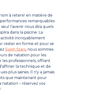
om à retenir en matière de
des performances remarquables
 seul l’avenir nous dira quels
plira dans la piscine. La
 activité incroyablement
pour rester en forme et pour se
hez
Swim Stars
, nous sommes
ours de natation pour les
es professionnels, offrant
 d’affiner la technique et de
es plus saines. Il n’y a jamais
nts que maintenant pour
 natation – réservez vos
!