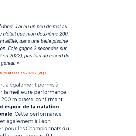
i à fond. J'ai eu un peu de mal au
Ce n'était que mon deuxième 200
nt affûté, dans une belle piscine
ion. Et je gagne 2 secondes sur
6 en 2022), pas loin du record du
 génial. »
m brasse en 2'6''59 (RF) :
nt a également permis à
r la meilleure performance
 200 m brasse, confirmant
d espoir de la natation
onale
. Cette performance
t également à Léon
er pour les Championnats du
ffet, son temps suffit