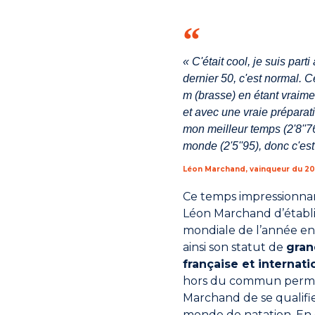
« C'était cool, je suis part
dernier 50, c'est normal. 
m (brasse) en étant vraime
et avec une vraie préparat
mon meilleur temps (2'8''7
monde (2'5''95), donc c'est
Léon Marchand, vainqueur du 200 
Ce temps impressionna
Léon Marchand d’établi
mondiale de l’année en
ainsi son statut de
gran
française et internati
hors du commun perme
Marchand de se qualifi
monde de natation. En e