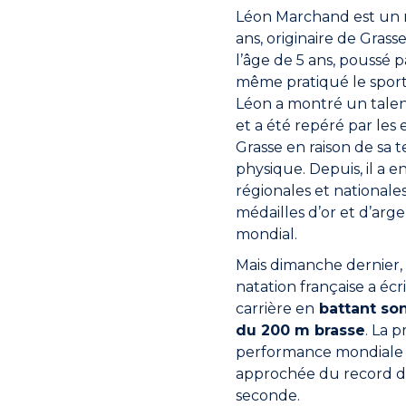
Léon Marchand est un n
ans, originaire de Grass
l’âge de 5 ans, poussé pa
même pratiqué le sport 
Léon a montré un talen
et a été repéré par les
Grasse en raison de sa 
physique. Depuis, il a 
régionales et nationale
médailles d’or et d’arg
mondial.
Mais dimanche dernier, 
natation française a éc
carrière en
battant son
du 200 m brasse
. La p
performance mondiale d
approchée du record d
seconde.