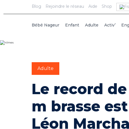
Blog
Rejoindre le réseau
Aide
Shop
Bébé Nageur
Enfant
Adulte
Activ’
En
Adulte
Le record de
m brasse est
Léon March