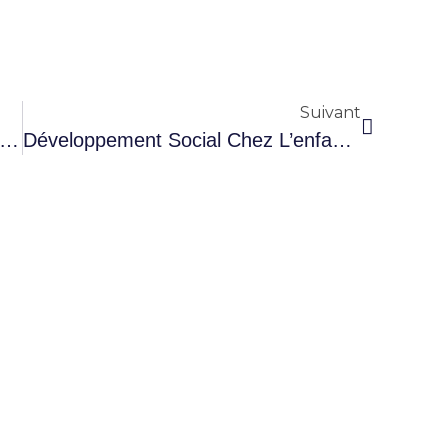
Suivant
Quoi Servent Les Palmes De Natation ?
Développement Social Chez L’enfant : Conseils Essentiels Pour Favoriser Son Épanouissement