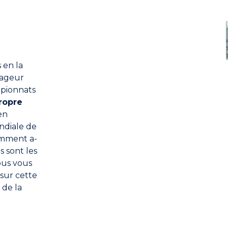
 en la
nageur
mpionnats
ropre
en
ndiale de
omment a-
s sont les
ous vous
sur cette
 de la