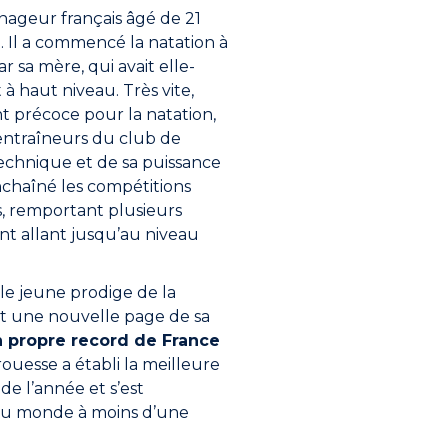
ageur français âgé de 21
e. Il a commencé la natation à
r sa mère, qui avait elle-
à haut niveau. Très vite,
t précoce pour la natation,
 entraîneurs du club de
technique et de sa puissance
enchaîné les compétitions
s, remportant plusieurs
ent allant jusqu’au niveau
le jeune prodige de la
rit une nouvelle page de sa
 propre record de France
rouesse a établi la meilleure
e l’année et s’est
u monde à moins d’une