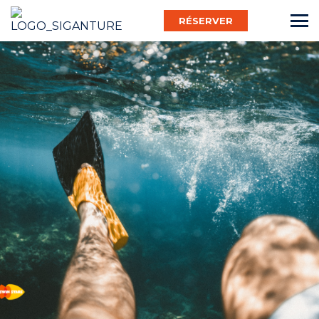
RÉSERVER
Français
Bébé Nageur
Enfant
Adulte
Activ’