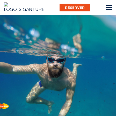
RÉSERVER
Français
Bébé Nageur
Enfant
Adulte
Activ’