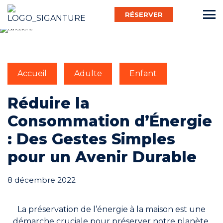
RÉSERVER
Français
Accueil
Adulte
Enfant
Bébé Nageur
Réduire la
Consommation d’Énergie
Enfant
: Des Gestes Simples
pour un Avenir Durable
Adulte
8 décembre 2022
Activ’
La préservation de l’énergie à la maison est une
démarche cruciale pour préserver notre planète.